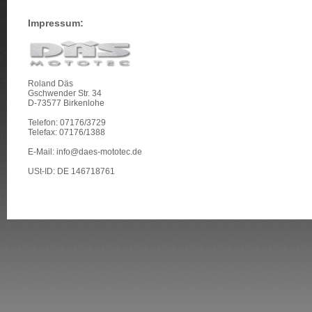
Impressum:
Roland Däs
Gschwender Str. 34
D-73577 Birkenlohe
Telefon: 07176/3729
Telefax: 07176/1388
E-Mail: info@daes-mototec.de
USt-ID: DE 146718761